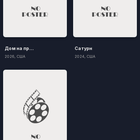
Дом на проклятом холме
Сатурн
2026, США
2024, США