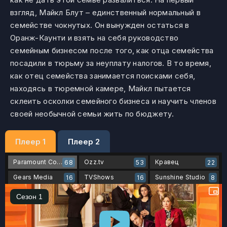
взгляд, Майкл Блут – единственный нормальный в
семействе чокнутых. Он вынужден остаться в
Оранж-Каунти и взять на себя руководство
семейным бизнесом после того, как отца семейства
посадили в тюрьму за неуплату налогов. В то время,
как отец семейства занимается поисками себя,
находясь в тюремной камере, Майкл пытается
склеить осколки семейного бизнеса и научить членов
своей необычной семьи жить по бюджету.
Плеер 1
Плеер 2
Paramount Comedy
Ozz.tv
Кравец
68
53
22
Gears Media
TVShows
Sunshine Studio
16
16
8