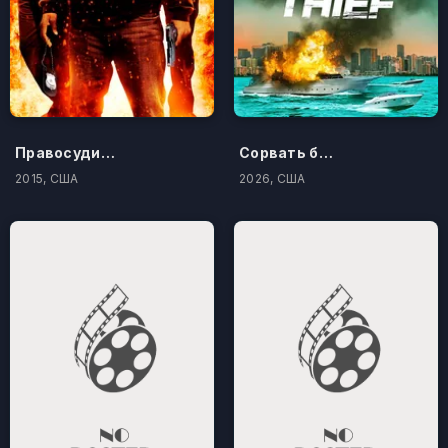
Правосудие по-американски
Сорвать банк 3: Вор-джентльмен
2015, США
2026, США