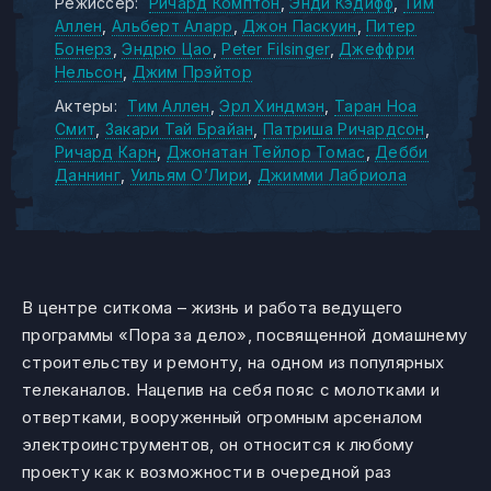
Режиссер:
Ричард Комптон
Энди Кэдифф
Тим
Аллен
Альберт Аларр
Джон Паскуин
Питер
Бонерз
Эндрю Цао
Peter Filsinger
Джеффри
Нельсон
Джим Прэйтор
Актеры:
Тим Аллен
Эрл Хиндмэн
Таран Ноа
Смит
Закари Тай Брайан
Патриша Ричардсон
Ричард Карн
Джонатан Тейлор Томас
Дебби
Даннинг
Уильям О’Лири
Джимми Лабриола
В центре ситкома – жизнь и работа ведущего
программы «Пора за дело», посвященной домашнему
строительству и ремонту, на одном из популярных
телеканалов. Нацепив на себя пояс с молотками и
отвертками, вооруженный огромным арсеналом
электроинструментов, он относится к любому
проекту как к возможности в очередной раз