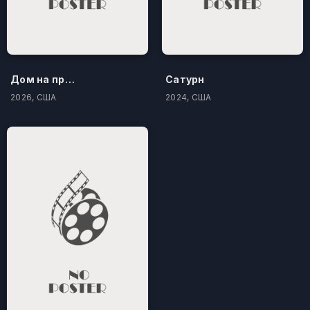
Дом на проклятом холме
Сатурн
2026, США
2024, США