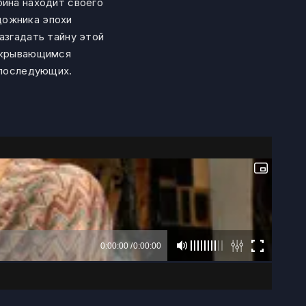
бина находит своего
дожника эпохи
азгадать тайну этой
открывающимся
 последующих.