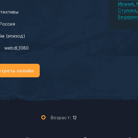
Иваний
Стулова
тективы
Бедерин
Россия
5м (эпизод)
:
webdl_1080
треть онлайн
Возраст:
12