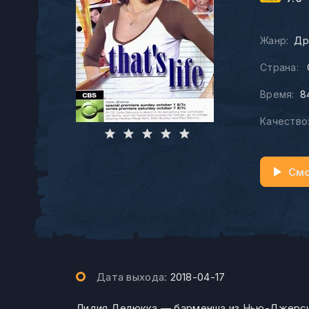
Жанр:
Др
Страна:
Время:
8
Качество
Смо
Дата выхода:
2018-04-17
Лидия Делюкка — барменша из Нью-Джерси, 