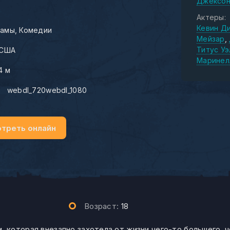
Джексо
Актеры:
Кевин Д
амы
Комедии
Мейзар
Титус У
США
Маринел
4 м
:
webdl_720webdl_1080
треть онлайн
Возраст:
18
которая внезапно захотела от жизни чего-то большего, ч