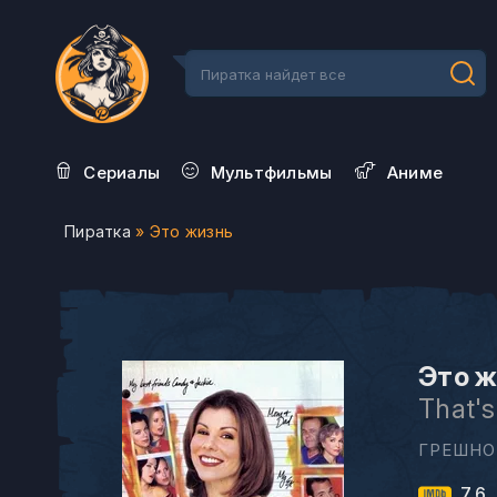
Сериалы
Мультфильмы
Aниме
Пиратка
» Это жизнь
Это ж
That's
ГРЕШНО
7.6