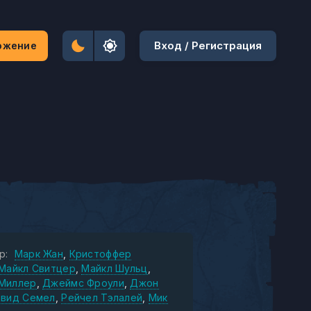
Вход / Регистрация
ожение
р:
Марк Жан
Кристоффер
Майкл Свитцер
Майкл Шульц
Миллер
Джеймс Фроули
Джон
вид Семел
Рейчел Тэлалей
Мик