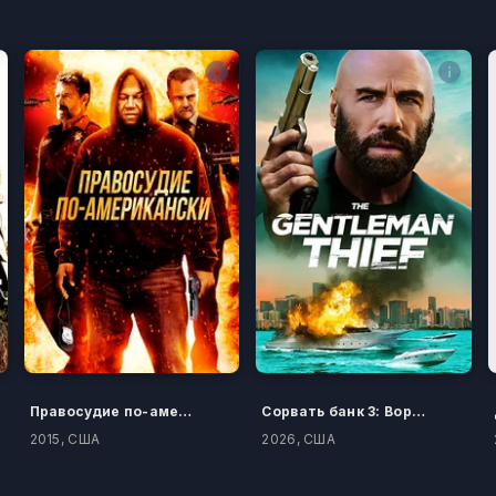
Правосудие по-американски
Сорвать банк 3: Вор-джентльмен
2015, США
2026, США