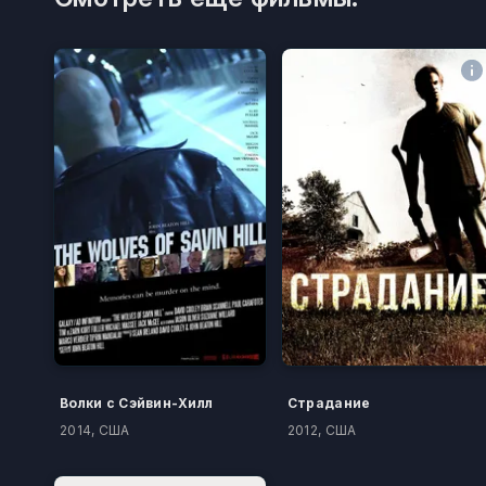
Волки с Сэйвин-Хилл
Страдание
2014, США
2012, США