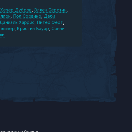
н
Хезер Дубров
Эллен Бёрстин
иллон
Пол Сорвино
Деби
Даниэль Харрис
Питер Фёрт
элливер
Кристин Бауэр
Сонни
ли
ем просто брак и