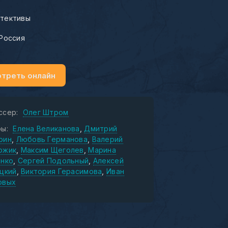
тективы
Россия
треть онлайн
ссер:
Олег Штром
ы:
Елена Великанова
Дмитрий
рин
Любовь Германова
Валерий
ожик
Максим Щеголев
Марина
енко
Сергей Подольный
Алексей
цкий
Виктория Герасимова
Иван
овых