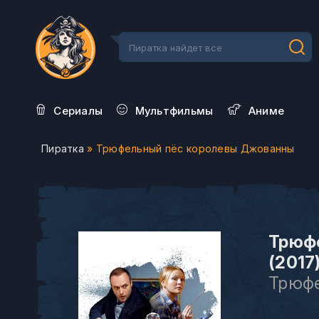
Сериалы
Мультфильмы
Aниме
Пиратка
» Трюфельный пёс королевы Джованны
Трюф
(2017
Трюфе