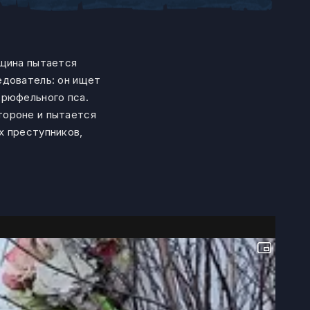
нщина пытается
едователь: он ищет
трюфельного пса.
тороне и пытается
х преступников,