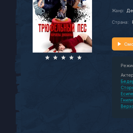
Жанр:
Де
Страна:
Смо
Режи
Актер
Беде
Стор
Есип
Гнили
Верх