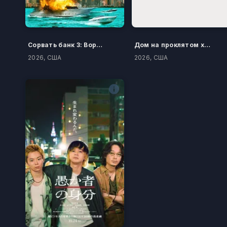
Сорвать банк 3: Вор-джентльмен
Дом на проклятом холме
2026, США
2026, США