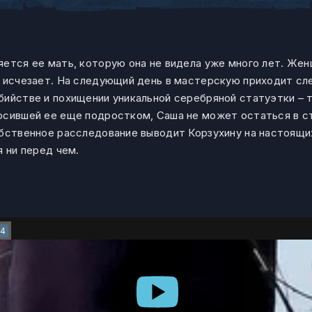
яется ее мать, которую она не видела уже много лет. Же
о исчезает. На следующий день в мастерскую приходит сл
бийстве и похищении уникальной серебряной статуэтки – 
осившей ее еще подростком, Саша не может остаться в с
обственное расследование выводит Корзухину на настоящи
я ни перед чем.
4