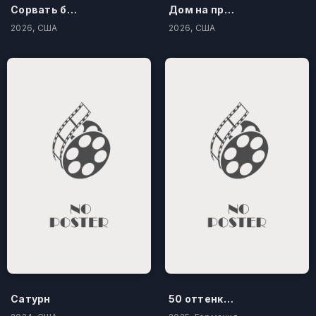
Сорвать банк 3: Вор-джентльмен
Дом на проклятом холме
2026, США
2026, США
Сатурн
50 оттенков бестселлера