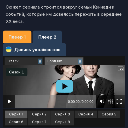
Сюжет сериала строится вокруг семьи Кеннеди и
событий, которые им довелось пережить в середине
XX века.
Плеер 1
Плеер 2
Дивись українською
Ozz.tv
LostFilm
8
8
Серия 1
Серия 2
Серия 3
Серия 4
Серия 5
Серия 6
Серия 7
Серия 8