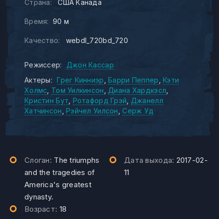
Страна:
США Канада
Время:
90 м
Качество:
webdl_720bd_720
Режиссер:
Джон Кассар
Актеры:
Грег Кинниэр
Барри Пеппер
Кэти
Холмс
Том Уилкинсон
Диана Хардкэсл
Кристин Бут
Ротафорд Грэй
Джанелл
Хатчинсон
Рэйчел Уилсон
Серж Уд
Слоган:
The triumphs
Дата выхода:
2017-02-
and the tragedies of
11
America's greatest
dynasty.
Возраст:
18