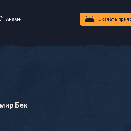
Aниме
Скачать прил
мир Бек