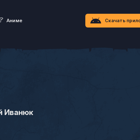
Aниме
Скачать прил
й Иванюк