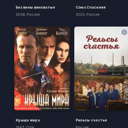
Без вины виноватые
Союз Спасения
2008, Россия
2020, Россия
Крыша мира
Рельсы счастья
1997, США
Россия