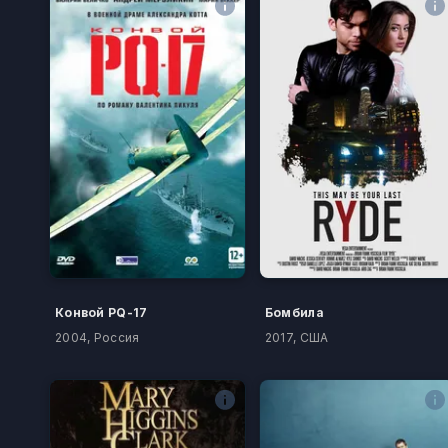
Конвой PQ-17
Бомбила
2004, Россия
2017, США