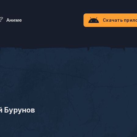
Aниме
Скачать прил
й Бурунов