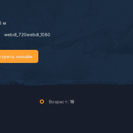
6 м
:
webdl_720webdl_1080
треть онлайн
Возраст:
18