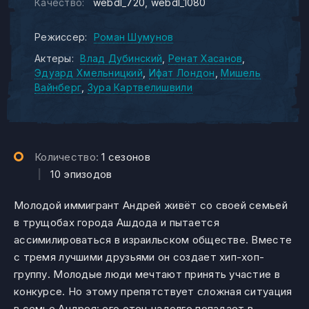
Качество:
webdl_720
webdl_1080
Режиссер:
Роман Шумунов
Актеры:
Влад Дубинский
Ренат Хасанов
Эдуард Хмельницкий
Ифат Лондон
Мишель
Вайнберг
Зура Картвелишвили
Количество:
1 сезонов
|
10 эпизодов
Молодой иммигрант Андрей живёт со своей семьей
в трущобах города Ашдода и пытается
ассимилироваться в израильском обществе. Вместе
с тремя лучшими друзьями он создает хип-хоп-
группу. Молодые люди мечтают принять участие в
конкурсе. Но этому препятствует сложная ситуация
в семье Андрея: его отец надолго попадает в