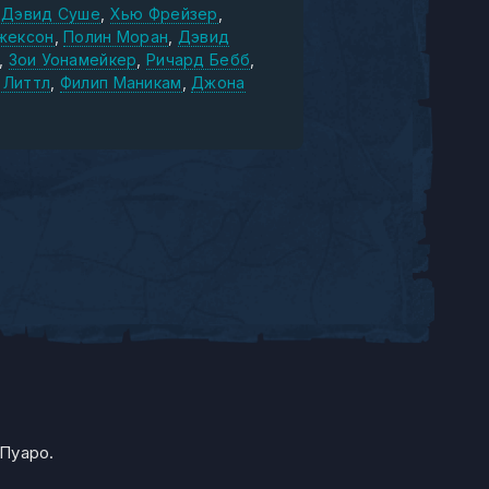
Дэвид Суше
Хью Фрейзер
жексон
Полин Моран
Дэвид
Зои Уонамейкер
Ричард Бебб
Литтл
Филип Маникам
Джона
Пуаро.