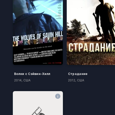
Волки с Сэйвин-Хилл
Страдание
2014, США
2012, США