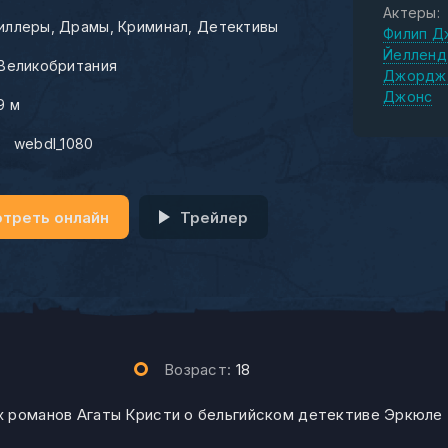
Актеры:
иллеры
Драмы
Криминал
Детективы
Филип Д
Йелленд
Великобритания
Джордж 
Джонс
9 м
:
webdl_1080
треть онлайн
Трейлер
Возраст:
18
 романов Агаты Кристи о бельгийском детективе Эркюле 