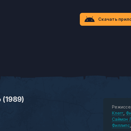
Скачать прил
 (1989)
Режиссе
Клегг
Ф
Саймон 
Филлипс