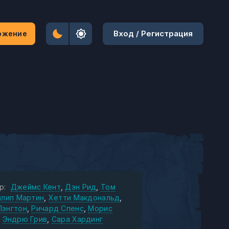
Вход / Регистрация
ожение
р:
Джеймс Кент
Дэн Рид
Том
илип Мартин
Хетти Макдональд
Лэнгтон
Ричард Спенс
Морис
Эндрю Грив
Сара Хардинг