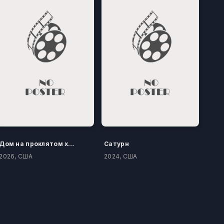
Дом на проклятом холме
Сатурн
2026, США
2024, США