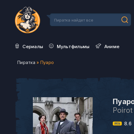
Сериалы
Мультфильмы
Aниме
Пиратка
» Пуаро
Пуаро
Poirot
8.6