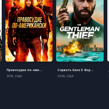
Правосудие по-американски
Сорвать банк 3: Вор-джентльмен
2015, США
2026, США