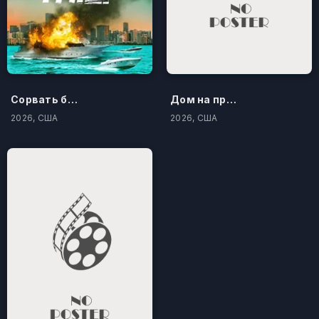
Сорвать банк 3: Вор-джентльмен
Дом на проклятом холме
2026, США
2026, США