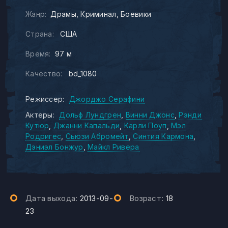
Жанр:
Драмы
Криминал
Боевики
Страна:
США
Время:
97 м
Качество:
bd_1080
Режиссер:
Джорджо Серафини
Актеры:
Дольф Лундгрен
Винни Джонс
Рэнди
Кутюр
Джанни Капальди
Карли Поуп
Мэл
Родригес
Сьюзи Абромейт
Синтия Кармона
Дэниэл Бонжур
Майкл Ривера
Дата выхода:
2013-09-
Возраст:
18
23