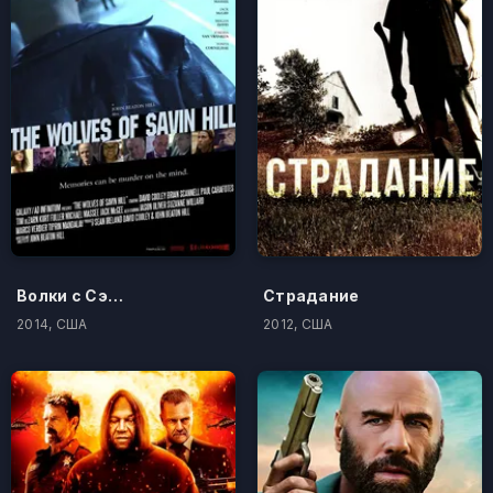
Волки с Сэйвин-Хилл
Страдание
2014, США
2012, США