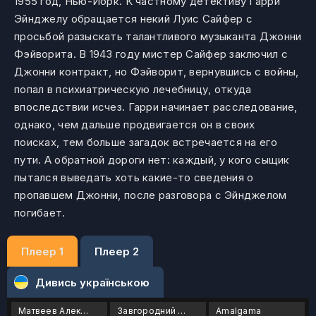
1955 год, Нью-Йорк. К частному детективу Гарри
Эйнджелу обращается некий Луис Сайфер с
просьбой разыскать талантливого музыканта Джонни
Фэйворита. В 1943 году мистер Сайфер заключил с
Джонни контракт, но Фэйворит, вернувшись с войны,
попал в психиатрическую лечебницу, откуда
впоследствии исчез. Гарри начинает расследование,
однако, чем дальше продвигается он в своих
поисках, тем больше загадок встречается на его
пути. А обратной дороги нет: каждый, у кого сыщик
пытался выведать хоть какие-то сведения о
пропавшем Джонни, после разговора с Эйнджелом
погибает.
Плеер 1
Плеер 2
Дивись українською
Матвеев Алексей
Завгородний Владимир
Amalgama