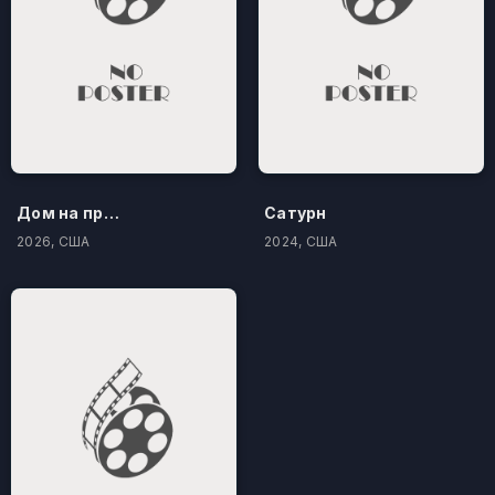
Дом на проклятом холме
Сатурн
2026, США
2024, США