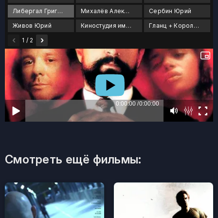
Либергал Григорий
Михалёв Алексей
Сербин Юрий
Живов Юрий
Киностудия им. Горького
Гланц + Королёва
‹
›
1 / 2
Смотреть ещё фильмы: