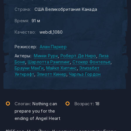
Страна:
США Великобритания Канада
Время:
91 м
Качество:
webdl_1080
Режиссер:
Алан Паркер
Актеры:
Микки Рурк
Роберт Де Ниро
Лиза
Боне
Шарлотта Рэмплинг
Стокер Фонтелье
Брауни МакГи
Майкл Хиггинс
Элизабет
Уиткрафт
Элиотт Кинер
Чарльз Гордон
Слоган:
Nothing can
Возраст:
18
prepare you for the
ending of Angel Heart