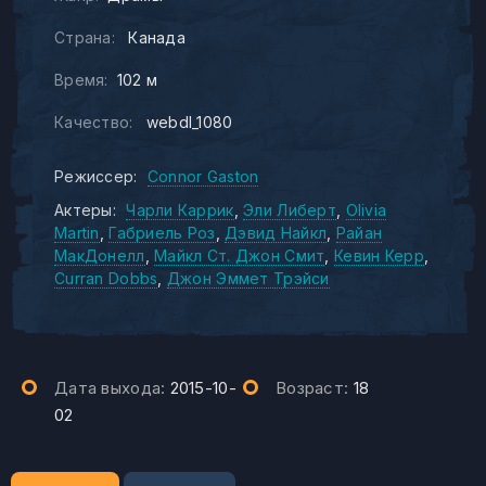
Страна:
Канада
Время:
102 м
Качество:
webdl_1080
Режиссер:
Connor Gaston
Актеры:
Чарли Каррик
Эли Либерт
Olivia
Martin
Габриель Роз
Дэвид Найкл
Райан
МакДонелл
Майкл Ст. Джон Смит
Кевин Керр
Curran Dobbs
Джон Эммет Трэйси
Дата выхода:
2015-10-
Возраст:
18
02