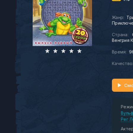
Жанр:
Тр
Приключ
Страна:
Венгрия 
Время:
9
Качество
Смо
Режи
Вуль
Рег 
Актер