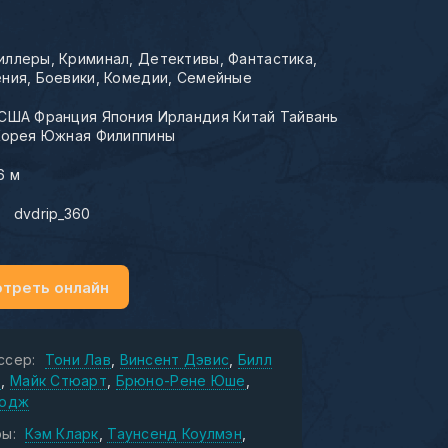
иллеры
Криминал
Детективы
Фантастика
ения
Боевики
Комедии
Семейные
США Франция Япония Ирландия Китай Тайвань
Корея Южная Филиппины
6 м
:
dvdrip_360
треть онлайн
ссер:
Тони Лав
Винсент Дэвис
Билл
ф
Майк Стюарт
Брюно-Рене Юше
Лодж
ы:
Кэм Кларк
Таунсенд Коулмэн