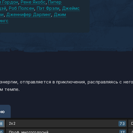
и Гордон
Рене Якобс
Питер
дэй
Роб Полсен
Пэт Фрэли
Джеймс
ри
Дженнифер Дарлинг
Джим
ингс
энергии, отправляется в приключения, расправляясь с нег
ом темпе.
ою
2x2
48
73
Проф. многоголосый
50
17