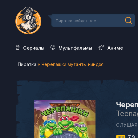
Сериалы
Мультфильмы
Aниме
Пиратка
» Черепашки мутанты ниндзя
Череп
Teenag
СЛУШАЯ
7.9