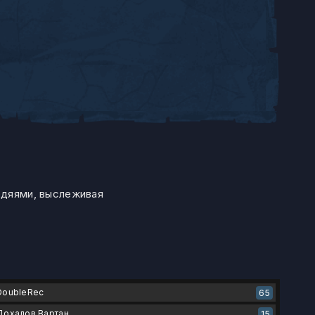
одяями, выслеживая
DoubleRec
65
Дохалов Вартан
15