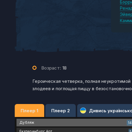
Бэрр
Рена
Эйве
Камм
Возраст:
18
Героическая четверка, полная неукротимой 
злодеев и поглощая пиццу в безостановочн
Плеер 1
Плеер 2
Дивись українськ
Дубляж
1
Екатеринбург Арт