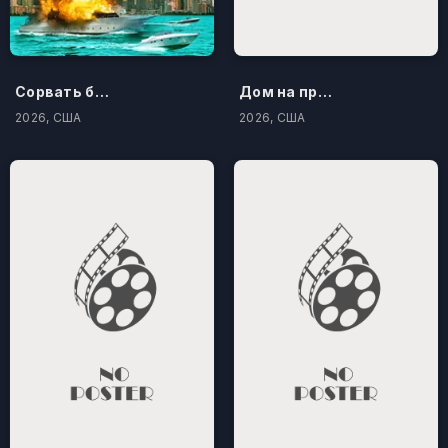
Сорвать банк 3: Вор-джентльмен
Дом на проклятом холме
2026, США
2026, США