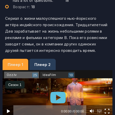
has a lot of questions.
18
Возраст:
18
Сериал о жизни малоуспешного нью-йоркского
актёра индийского происхождения. Тридцатилетний
Дев зарабатывает на жизнь небольшими ролями в
рекламе и фильмах категории B. Пока его ровесники
заводят семьи, он в компании других одиноких
друзей пытается интересно проводить время.
Плеер 1
Плеер 2
Ozz.tv
IdeaFilm
25
10