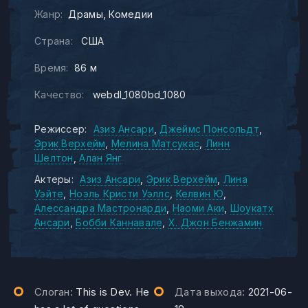
Жанр:
Драмы
Комедии
Страна:
США
Время:
86 м
Качество:
webdl_1080bd_1080
Режиссер:
Азиз Ансари
Джеймс Понсольдт
Эрик Верхейм
Мелина Матсукас
Линн
Шелтон
Алан Янг
Актеры:
Азиз Ансари
Эрик Верхейм
Лина
Уэйте
Ноэль Кристи Уэллс
Келвин Ю
Алессандра Мастронарди
Наоми Аки
Шоукатх
Ансари
Бобби Каннавале
Х. Джон Бенжамин
Слоган:
This is Dev. He
Дата выхода:
2021-06-