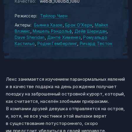
Качество:
webdl_1080bd_1080
Режиссер:
Тейлор Чиен
Актеры:
Бьянка Хаазе
Брок О’Херн
Майкл
Влэмис
Мишель Рэндольф
Дейв Шеридан
Dave Sheridan
Данте Хименез
Ромуальдо
Кастильо
Родни Гемберлинг
Ричард Тестон
Лекс занимается изучением паранормальных явлений
и в качестве подарка на день рождения получает
поездку на заброшенный островной курорт, который,
как считается, населён злобными призраками.
В компании друзей девушка отправляется на остров,
и, хотя, не все участники этой вылазки верят
в существование потустороннего, скоро
им предстоит убедиться в своей неправоте.