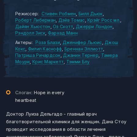
Режиссер:
Стивен Робмен
Билл Дьюк
Роберт Либерман
Дэйв Томас
Крэйг Росс мл.
Дайян Хьюстон
Оз Скотт
Джерри Лондон
Рэндолл Зиск
Фархад Манн
Актеры:
Роза Блази
Дженифер Льюис
Джош
Кокс
Филип Каснофф
Бреннан Эллиотт
Патриша Ричардсон
Джанин Тернер
Тамера
Моури
Крис Маркетт
Тэмми Блу
Слоган:
Hope in every
heartbeat
Доктор Луиза Дельгадо - главный врач
благотворительной клиники для женщин. Дана Стоу
проводит исследования в области лечения
онкологических заболеваний.Луиза и Дана - люди с