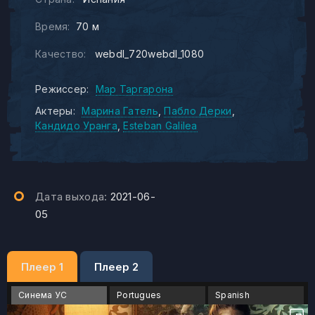
Время:
70 м
Качество:
webdl_720webdl_1080
Режиссер:
Мар Таргарона
Актеры:
Марина Гатель
Пабло Дерки
Кандидо Уранга
Esteban Galilea
Дата выхода:
2021-06-
05
Плеер 1
Плеер 2
Синема УС
Portugues
Spanish