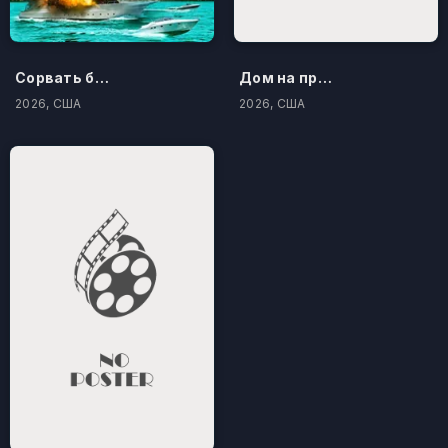
Сорвать банк 3: Вор-джентльмен
Дом на проклятом холме
2026, США
2026, США