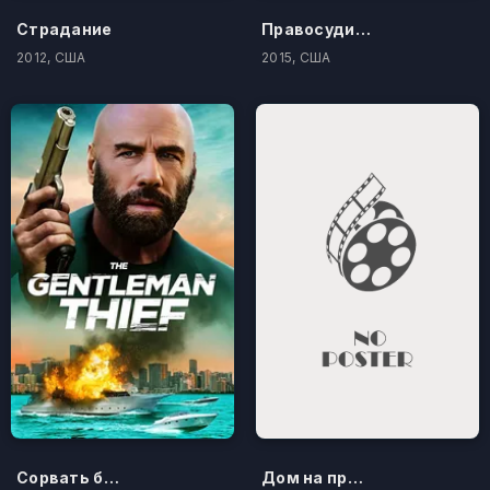
Страдание
Правосудие по-американски
2012, США
2015, США
Сорвать банк 3: Вор-джентльмен
Дом на проклятом холме