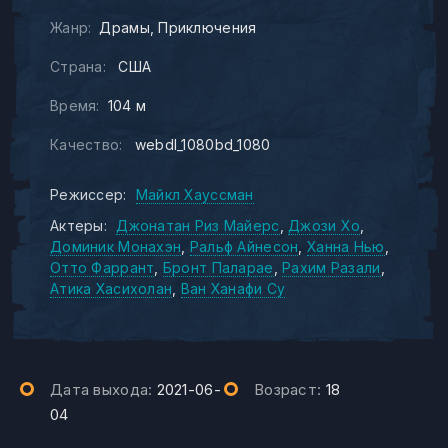
Жанр:
Драмы
Приключения
Страна:
США
Время:
104 м
Качество:
webdl_1080bd_1080
Режиссер:
Майкл Хауссман
Актеры:
Джонатан Риз Майерс
Джози Хо
Доминик Монахэн
Ральф Айнесон
Ханна Нью
Отто Фаррант
Бронт Паларае
Рахим Разали
Атика Хасихолан
Ван Ханафи Су
Дата выхода:
2021-06-
Возраст:
18
04