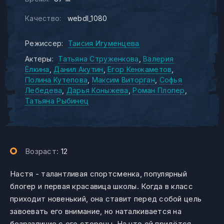
Качество:
webdl_1080
Режиссер:
Таисия Игуменцева
Актеры:
Татьяна Струженкова
Валерия
Ёлкина
Данил Акутин
Егор Кенжаметов
Полина Кутепова
Максим Виторган
Софья
Лебедева
Дарья Коныжева
Роман Плопер
Татьяна Рыбинец
Возраст:
12
Настя - талантливая спортсменка, популярный
блогер и первая красавица школы. Когда в класс
приходит новенький, она ставит перед собой цель
завоевать его внимание, но наталкивается на
безразличие с его стороны. На что ей придётся