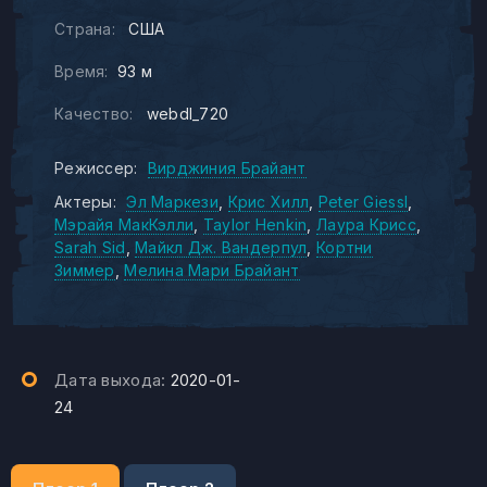
Страна:
США
Время:
93 м
Качество:
webdl_720
Режиссер:
Вирджиния Брайант
Актеры:
Эл Маркези
Крис Хилл
Peter Giessl
Мэрайя МакКэлли
Taylor Henkin
Лаура Крисс
Sarah Sid
Майкл Дж. Вандерпул
Кортни
Зиммер
Мелина Мари Брайант
Дата выхода:
2020-01-
24