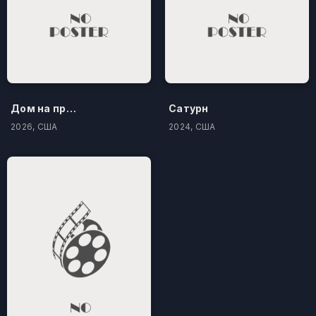
Дом на проклятом холме
Сатурн
2026, США
2024, США