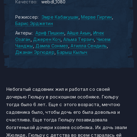
Качество:
webdl_1080
Режиссер:
Эмре Кабакушак
Мерве Гиргин
Барис Эрджетин
Актеры:
Ариф Пишкин
Айше Акын
Ипек
Озаган
Джерен Коч
Альма Терзич
Чисем
Чанджы
Дамла Сонмез
Атилла Сендиль
Джанан Эргюдер
Барыш Кылыч
Небогатый садовник жил и работал со своей
дочерью Гюльру в роскошном особняке. Гюльру
тогда было 6 лет. Еще с этого возраста, мечтою
садовника было, чтобы дочь его была довольна и
счастлива. Еще тогда Гюльру позавидовала
богатенькой дочери хозяев особняка. Их дочь звали
Жюлиде. Гюльру с детства во всем старалась ей