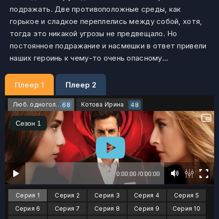
подражать. Две противоположные среды, как
горькое и сладкое переплелись между собой, хотя,
тогда это никакой угрозы не предвещало. Но
постоянное подражание и насмешки в ответ привели
наших героинь к чему-то очень опасному...
Плеер 1
Плеер 2
Люб. одноголосый
Котова Ирина
68
48
Серия 1
Серия 2
Серия 3
Серия 4
Серия 5
Серия 6
Серия 7
Серия 8
Серия 9
Серия 10