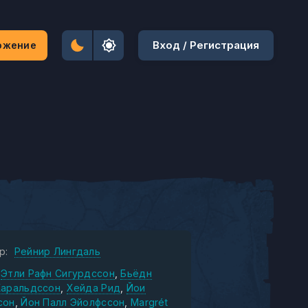
Вход / Регистрация
ожение
р:
Рейнир Лингдаль
Этли Рафн Сигурдссон
Бьёдн
Харальдссон
Хейда Рид
Йои
сон
Йон Палл Эйолфссон
Margrét