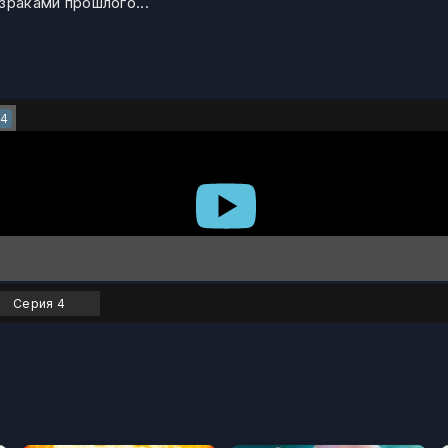
зраками прошлого...
4
Серия 4