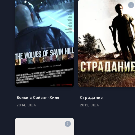
Волки с Сэйвин-Хилл
Страдание
2014, США
2012, США