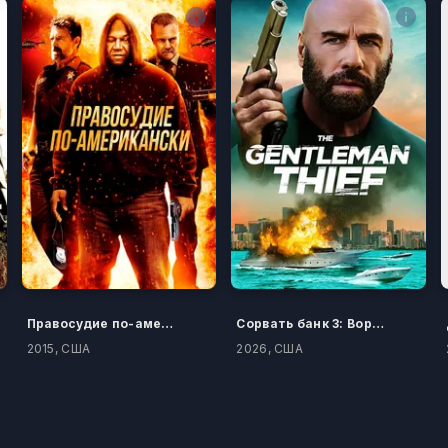
Правосудие по-американски
Сорвать банк 3: Вор-джентльмен
2015, США
2026, США