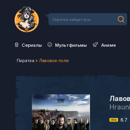
Сериалы
Мультфильмы
Aниме
Пиратка
» Лавовое поле
Лавов
Hraun
6.7