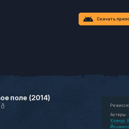
Скачать прил
ое поле (2014)
ið
Режиссе
Актеры:
Хлинур 
Йоханнс