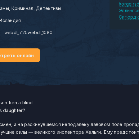
Þorgeirsd
амы
Криминал
Детективы
Эллингс
Сигюрдю
Исландия
:
webdl_720webdl_1080
треть онлайн
on turn a blind
is daughter?
смен, а на раскинувшемся неподалеку лавовом поле пропа
лучшие силы — великого инспектора Хельги. Ему предстои