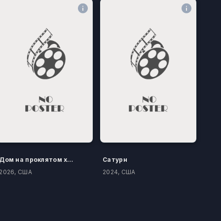
Дом на проклятом холме
Сатурн
2026, США
2024, США