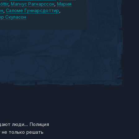
óttir
Магнус Рагнарссон
Мария
ен
Саломе Гуннарсдоттир
р Скуласон
дают люди... Полиция
т не только решать