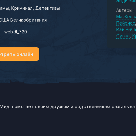
Энди Уи
амы
Криминал
Детективы
Актеры:
МакКенз
США Великобритания
Пейрисс
Иэн Рич
:
webdl_720
Оуэнс
К
треть онлайн
 Мид, помогает своим друзьям и родственникам разгадыва