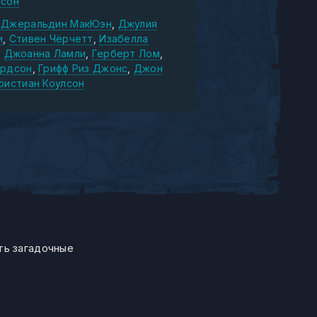
лсон
Джеральдин МакЮэн
Джулия
и
Стивен Чёрчетт
Изабелла
Джоанна Ламли
Герберт Лом
ардсон
Грифф Риз Джонс
Джон
ристиан Коулсон
ть загадочные