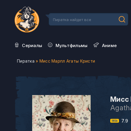
Сериалы
Мультфильмы
Aниме
Пиратка
» Мисс Марпл Агаты Кристи
Мисс 
Agatha
7.9