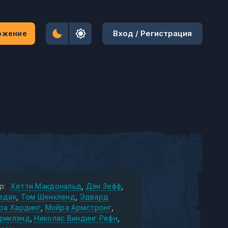
Вход / Регистрация
ожение
р:
Хетти Макдональд
Дэн Зефф
едак
Том Шенкленд
Эдвард
ра Хардинг
Мойра Армстронг
риклэнд
Николас Виндинг Рефн