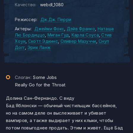
Качество:
webdl_1080
Режиссер:
Дж.Дж. Перри
Актеры:
Джейми Фокс
Дэйв Франко
Наташа
Лю Бордиццо
Миган Гуд
Карла Соуса
Стив
Хоуи
Скотт Эдкинс
Оливер Мазуччи
Снуп
Догг
Эрик Ланж
Слоган:
Some Jobs
Really Go for the Throat
Долина Сан-Фернандо. С виду
Бад Яблонски — обычный чистильщик бассейнов,
но на самом деле он выслеживает и убивает
вампиров, а также выдирает у них клыки, чтобы
потом повыгоднее продать. Этим и живёт. Ещё Бад