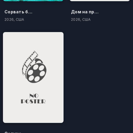
Сорвать банк 3: Вор-джентльмен
Дом на проклятом холме
2026, США
2026, США