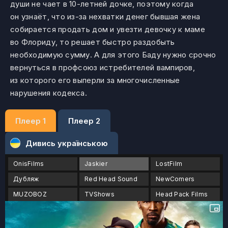
души не чает в 10-летней дочке, поэтому когда
он узнаёт, что из-за нехватки денег бывшая жена
собирается продать дом и увезти девочку к маме
во Флориду, то решает быстро раздобыть
необходимую сумму. А для этого Баду нужно срочно
вернуться в профсоюз истребителей вампиров,
из которого его выперли за многочисленные
нарушения кодекса.
Плеер 1
Плеер 2
Дивись українською
OnisFilms
Jaskier
LostFilm
Дубляж
Red Head Sound
NewComers
MUZOBOZ
TVShows
Head Pack Films