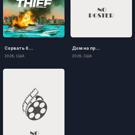
Сорвать банк 3: Вор-джентльмен
Дом на проклятом холме
2026, США
2026, США