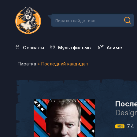
Сериалы
Мультфильмы
Aниме
Пиратка
» Последний кандидат
После
Desig
7.4