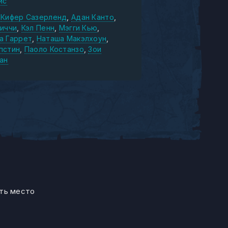
ис
Кифер Сазерленд
Адан Канто
Риччи
Кэл Пенн
Мэгги Кью
а Гаррет
Наташа Макэлхоун
пстин
Паоло Костанзо
Зои
ан
ять место