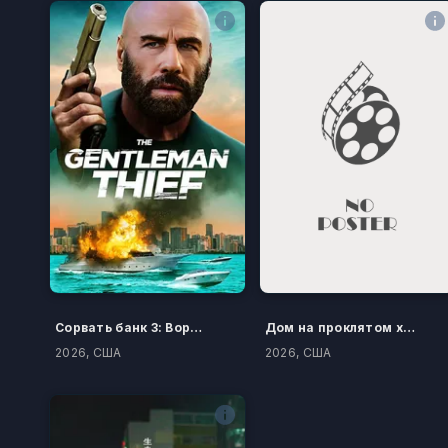
Сорвать банк 3: Вор-джентльмен
Дом на проклятом холме
2026, США
2026, США