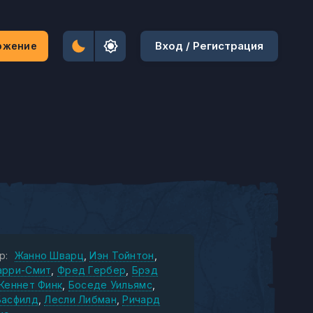
Вход / Регистрация
ожение
р:
Жанно Шварц
Иэн Тойнтон
арри-Смит
Фред Гербер
Брэд
Кеннет Финк
Боседе Уильямс
Басфилд
Лесли Либман
Ричард