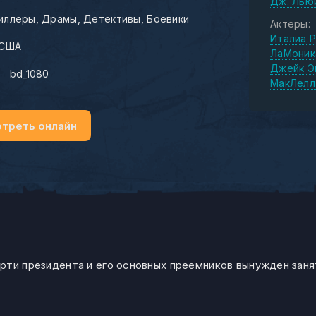
Дж. Лью
иллеры
Драмы
Детективы
Боевики
Актеры:
Италиа 
США
ЛаМоник
Джейк Э
:
bd_1080
МакЛелл
треть онлайн
рти президента и его основных преемников вынужден зан