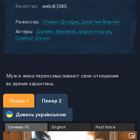
Качество:
webdl_1080
Режиссер:
Стивен Долдри
Джастин Мартин
Актеры:
Джеймс Макэвой
Шэрон Хорган
Сэмюэл Джонс
Муж и жена переосмысливают свои отношения
во время карантина.
Плеер 1
Плеер 2
Дивись українською
Синема УС
English
Pazl Voice