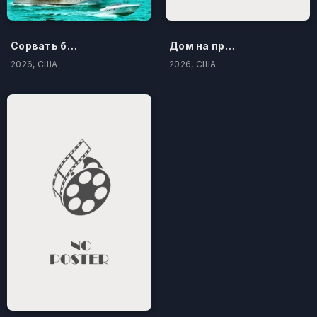
Сорвать банк 3: Вор-джентльмен
Дом на проклятом холме
2026, США
2026, США