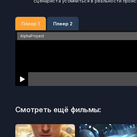
сценариста усомниться в реальности прои
Плеер 1
Плеер 2
AlphaProject
Смотреть ещё фильмы: