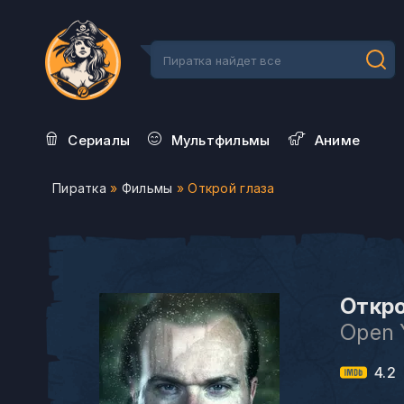
Сериалы
Мультфильмы
Aниме
Пиратка
»
Фильмы
» Открой глаза
Откро
Open 
4.2