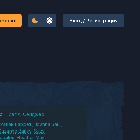
Вход / Регистрация
ожение
р:
Грег А. Сейджер
Райан Баррет
Joanna Saul
Suzanne Bailey
Suzy
poulos
Heather May