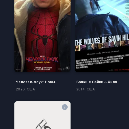
Человек-паук: Новый день
Волки с Сэйвин-Хилл
2026, США
2014, США