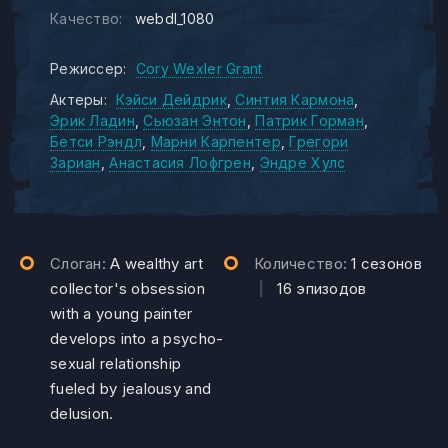
Качество:
webdl_1080
Режиссер:
Cory Wexler Grant
Актеры:
Кэйси Дейдрик
Синтия Кармона
Эрик Ладин
Сьюзан Энтон
Патрик Горман
Бетси Рэндл
Марни Карпентер
Грегори
Зариан
Анастасия Лофгрен
Эндре Хулс
Слоган:
A wealthy art
Количество:
1 сезонов
collector's obsession
|
16 эпизодов
with a young painter
develops into a psycho-
sexual relationship
fueled by jealousy and
delusion.