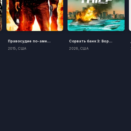
Правосудие по-американски
Сорвать банк 3: Вор-джентльмен
2015, США
2026, США