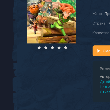
Жанр:
Пр
Страна:
Качество
Смо
Режи
Актер
Джей
Нель
Стив