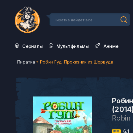
Сериалы
Мультфильмы
Aниме
Пиратка
» Робин Гуд: Проказник из Шервуда
Робин
(2014
Robin
6.1