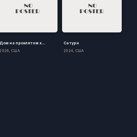
Дом на проклятом холме
Сатурн
2026, США
2024, США