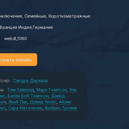
иключения
Семейные
Короткометражные
Франция Индия Германия
:
webdl_1080
треть онлайн
ссер:
Сандра Дерваль
ы:
Том Уэйлэнд
Марк Томпсон
Эли
мс
Билли Боб Томпсон
Дэвид
сон
Якоб Пак
Дэвид Уиллс
Айлин
енс
Сара Наточенни
Фабрис Трояни