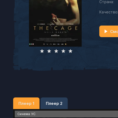
Страна:
Качество
Смо
Плеер 1
Плеер 2
Синема УС