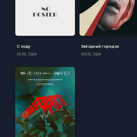
С ходу
Звёздный городок
2025, США
2026, США