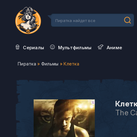
Сериалы
Мультфильмы
Aниме
Пиратка
»
Фильмы
» Клетка
Клетк
The Ca