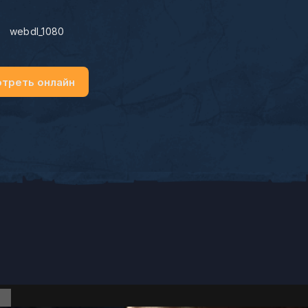
:
webdl_1080
треть онлайн