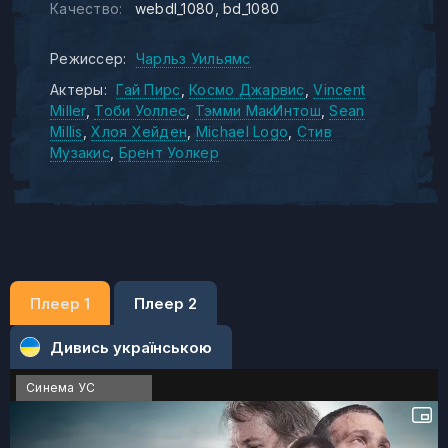
Качество:
webdl_1080
bd_1080
Режиссер:
Чарльз Уильямс
Актеры:
Гай Пирс
Космо Джарвис
Vincent
Miller
Тоби Уоллес
Тэмми МакИнтош
Sean
Millis
Хлоя Хейден
Michael Logo
Стив
Музакис
Брент Уолкер
Плеер 1
Плеер 2
Дивись українською
Синема УС