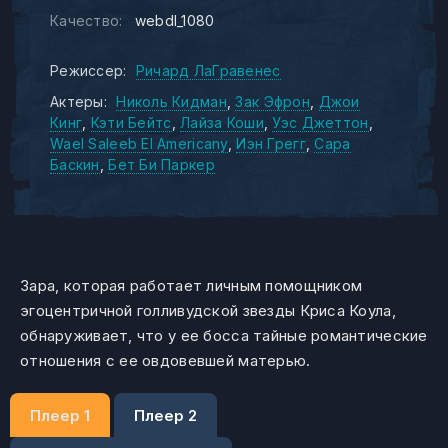
Качество:
webdl_1080
Режиссер:
Ричард ЛаГравенес
Актеры:
Николь Кидман
Зак Эфрон
Джои
Кинг
Кэти Бейтс
Лайза Коши
Уэс Джеттон
Wael Saleeb El Americany
Иэн Грегг
Сара
Баскин
Бет Би Паркер
Зара, которая работает личным помощником
эгоцентричной голливудской звезды Криса Коула,
обнаруживает, что у ее босса тайные романтические
отношения с ее овдовевшей матерью.
Плеер 1
Плеер 2