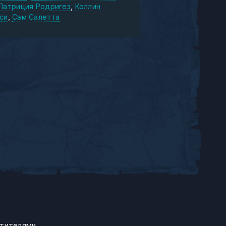
Патриция Родригез
Коллин
си
Сэм Салетта
утителями