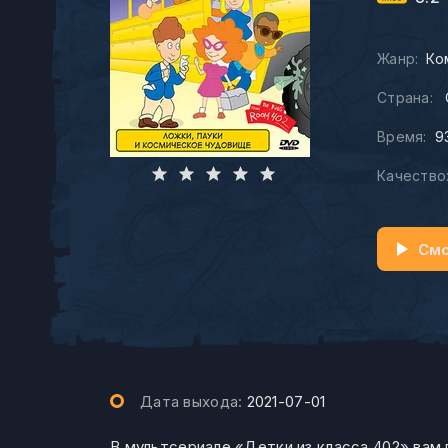
Жанр:
Ко
Страна:
Время:
9
Качество
Смо
Дата выхода:
2021-07-01
В мультсериале «Детки из класса 402» вам