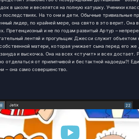
ок в школе и веселятся на полную катушку. Ученики класс
 последствиях. На то они и дети. Обычные тривиальные пр
й лидер, по крайней мере, она свято в это верит. Она в
ях. Претенциозный и не по годам развитый Артур – непрер
тательный лентяй и прогульщик Джесси служит объектом 
 собственной матери, которая унижает сына перед его же 
ануда и выскочка. Она на всех «стучит» и всех достает.
но отделаться от прилипчивой и бестактной надоеды?! Еди
ни – она само совершенство.
Jetix
28
22