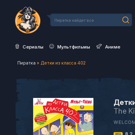
Сериалы
Мультфильмы
Aниме
Пиратка
» Детки из класса 402
Детки
The K
WELCOM
8.2