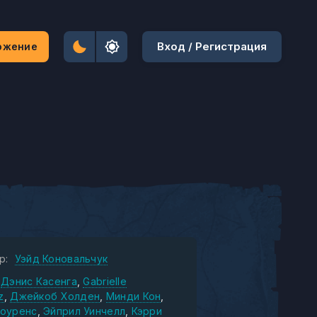
Вход / Регистрация
ожение
р:
Уэйд Коновальчук
Дэнис Касенга
Gabrielle
z
Джейкоб Холден
Минди Кон
оуренс
Эйприл Уинчелл
Кэрри