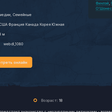
Финлэй
О’Шонес
медии
Семейные
США Франция Канада Корея Южная
3 м
:
webdl_1080
треть онлайн
Возраст:
18
 предстоит знакомство с незаурядными детишками - возм