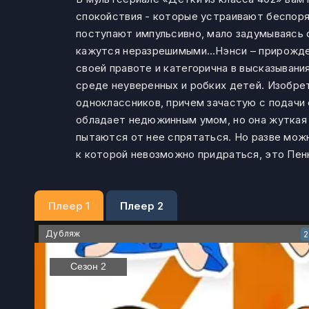
спокойствия - которые устраивают беспоряд
поступают импульсивно, мало задумываясь о
кажутся неразрешимыми…Нэнси – прирожденны
своей правоте и категорична в высказывани
среде неуверенных и робких детей. Изобре
одноклассников, причем зачастую с подачи
обладает недюжинным умом, но она жуткая з
пытаются от нее спрятаться. Но разве мож
к которой невозможно придраться, это Пен
Плеер 1
Плеер 2
Дубляж