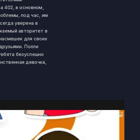
а 402, в основном,
облемы, под час, им
сегда уверена в
екаемый авторитет в
насмешек для своих
друзьями. Полли
 Ребята безуспешно
нственная девочка,