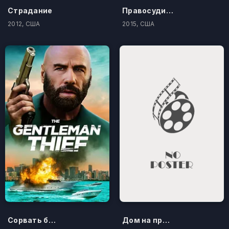
Страдание
Правосудие по-американски
2012, США
2015, США
Сорвать банк 3: Вор-джентльмен
Дом на проклятом холме