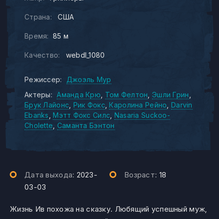
Страна:
США
Время:
85 м
Качество:
webdl_1080
Режиссер:
Джоэль Мур
Актеры:
Аманда Крю
Том Фелтон
Эшли Грин
Брук Лайонс
Рик Фокс
Каролина Рейно
Darvin
Ebanks
Мэтт Фокс Силс
Nasaria Suckoo-
Cholette
Саманта Бэнтон
Дата выхода:
2023-
Возраст:
18
03-03
Жизнь Ив похожа на сказку. Любящий успешный муж,