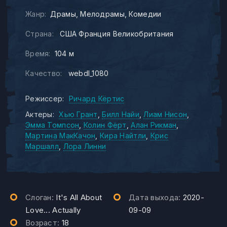
Жанр:
Драмы
Мелодрамы
Комедии
Страна:
США Франция Великобритания
Время:
104 м
Качество:
webdl_1080
Режиссер:
Ричард Кёртис
Актеры:
Хью Грант
Билл Найи
Лиам Нисон
Эмма Томпсон
Колин Фёрт
Алан Рикман
Мартина МакКачон
Кира Найтли
Крис
Маршалл
Лора Линни
Слоган:
It's All About
Дата выхода:
2020-
Love... Actually
09-09
Возраст:
18