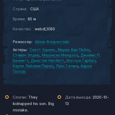
Страна:
США
Время:
85 м
Качество:
webdl_1080
Режиссер:
Айзек Флорентайн
Актеры:
Скотт Эдкинс
Марио Ван Пиблз
Стивен Элдер
Маурисио Мендоса
Джеймс П.
Беннетт
Джастин Несбитт
Мэттью Гарбач
Карли Лейлани Перес
Луис Гатика
Аарон
Гассор
Слоган:
They
Дата выхода:
2020-10-
kidnapped his son. Big
13
mistake.