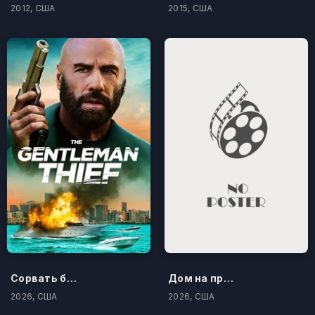
2012, США
2015, США
Сорвать банк 3: Вор-джентльмен
Дом на проклятом холме
2026, США
2026, США