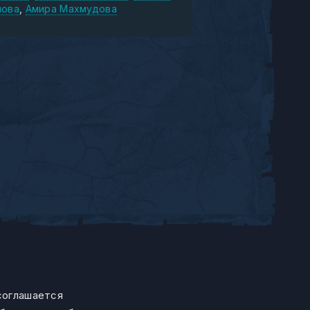
нова
Амира Махмудова
 соглашается