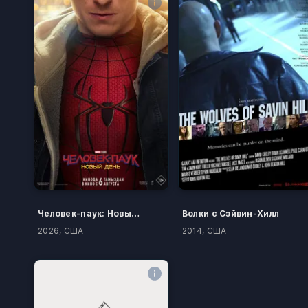
Человек-паук: Новый день
Волки с Сэйвин-Хилл
2026, США
2014, США