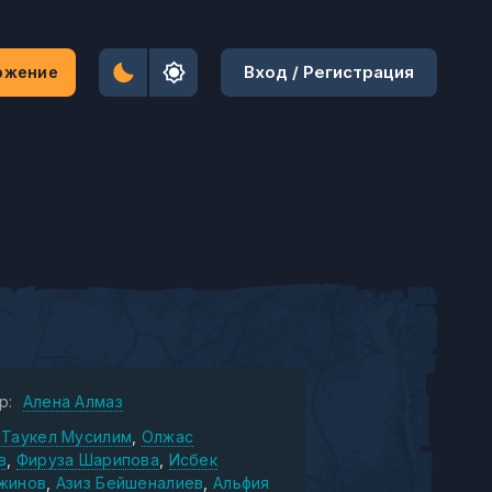
Вход / Регистрация
ожение
р:
Алена Алмаз
Таукел Мусилим
Олжас
в
Фируза Шарипова
Исбек
жинов
Азиз Бейшеналиев
Альфия