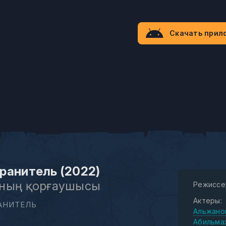
Скачать прил
ранитель (2022)
мның қорғаушысы
Режиссе
Актеры:
АНИТЕЛЬ
Альжано
Абильма