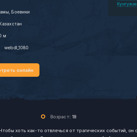
Кунгужи
амы
Боевики
Казахстан
0 м
:
webdl_1080
треть онлайн
Возраст:
18
Чтобы хоть как-то отвлечься от трагических событий, он