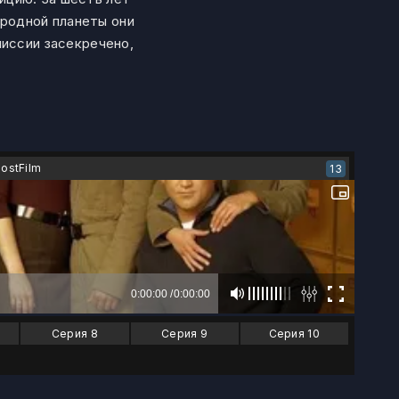
родной планеты они
миссии засекречено,
LostFilm
13
Серия 8
Серия 9
Серия 10