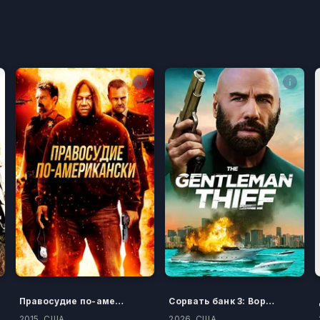
Правосудие по-американски
Сорвать банк 3: Вор-джентльмен
2015, США
2026, США