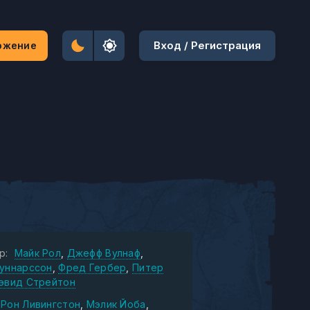
Вход / Регистрация
ожение
р:
Майк Рол
Джефф Вулнаф
Гуннарссон
Фред Гербер
Питер
эвид Стрейтон
Рон Ливингстон
Мэлик Йоба