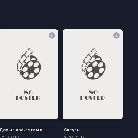
Дом на проклятом холме
Сатурн
2026, США
2024, США