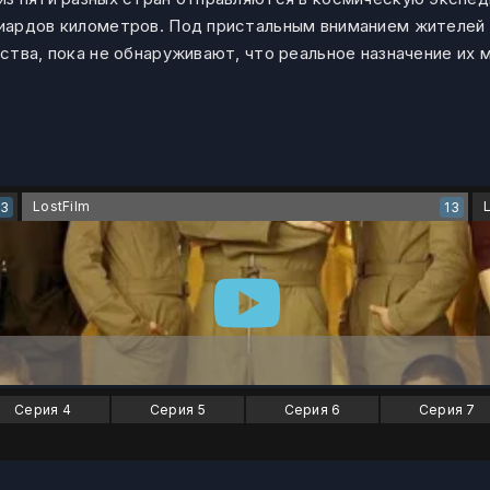
иардов километров. Под пристальным вниманием жителей 
тва, пока не обнаруживают, что реальное назначение их 
LostFilm
13
13
Серия 4
Серия 5
Серия 6
Серия 7