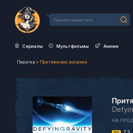
Сериалы
Мультфильмы
Aниме
Пиратка
» Притяжению вопреки
Притя
Defyin
НА ПРЕ
7.3