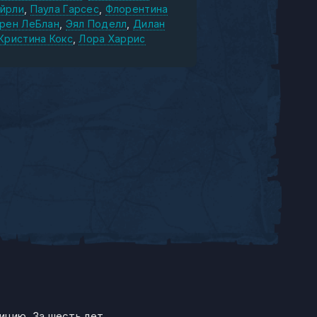
йрли
Паула Гарсес
Флорентина
рен ЛеБлан
Эял Поделл
Дилан
Кристина Кокс
Лора Харрис
ицию. За шесть лет