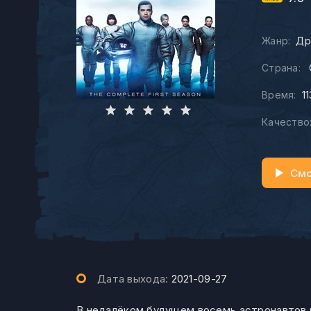
Жанр:
Др
Страна:
Время:
1
Качество
Смо
Дата выхода:
2021-09-27
В недалёком будущем восемь астронавтов и