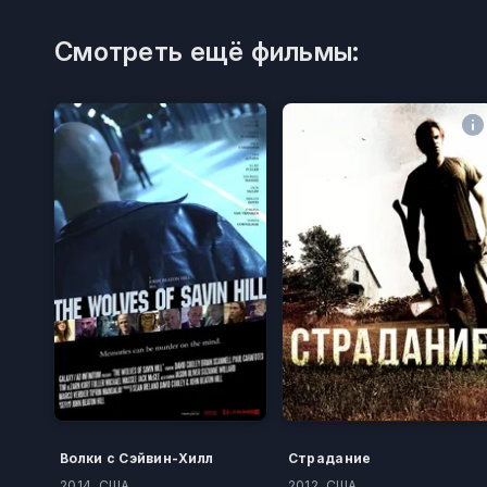
Смотреть ещё фильмы:
Волки с Сэйвин-Хилл
Страдание
2014, США
2012, США