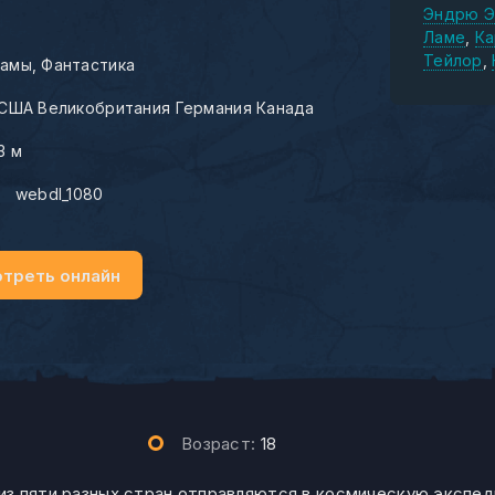
Эндрю Э
Ламе
Ка
Тейлор
амы
Фантастика
США Великобритания Германия Канада
13 м
:
webdl_1080
треть онлайн
Возраст:
18
з пяти разных стран отправляются в космическую экспед