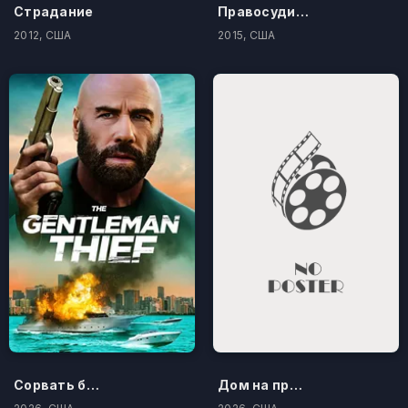
Страдание
Правосудие по-американски
2012, США
2015, США
Сорвать банк 3: Вор-джентльмен
Дом на проклятом холме