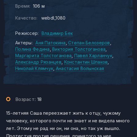
Время:
106 м
Качество:
webdl_1080
Режиссер:
Владимир Бек
Актеры:
Аня Патокина
Степан Белозеров
Полина Федина
Виктория Толстоганова
Маргарита Толстоганова
Павел Харланчук
Александр Рязанцев
Константин Шпаков
Николай Клямчук
Анастасия Волынская
Возраст:
18
15-летняя Саша переезжает жить к отцу, чужому
человеку, которого почти не знает и не видела много
лет. Этому не рад ни он, ни она, но так уж вышло.
Протестуя против решения, принятого за нее