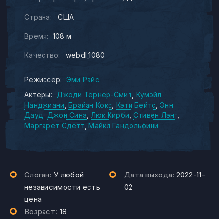
Страна:
США
Время:
108 м
Качество:
webdl_1080
Режиссер:
Эми Райс
Актеры:
Джоди Тёрнер-Смит
Кумэйл
Нанджиани
Брайан Кокс
Кэти Бейтс
Энн
Дауд
Джон Сина
Люк Кирби
Стивен Лэнг
Маргарет Одетт
Майкл Гандольфини
Слоган:
У любой
Дата выхода:
2022-11-
независимости есть
02
цена
Возраст:
18