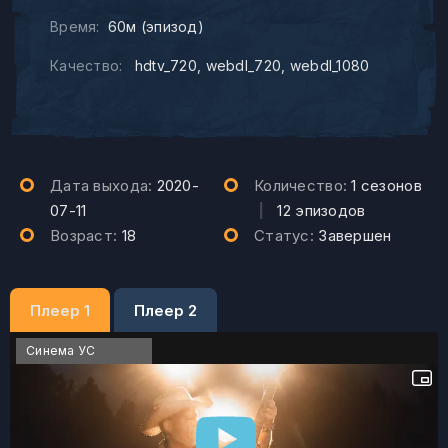
Время:
60м (эпизод)
Качество:
hdtv_720
webdl_720
webdl_1080
Дата выхода:
2020-
Количество:
1 сезонов
07-11
|
12 эпизодов
Возраст:
18
Статус:
Завершен
Плеер 1
Плеер 2
Синема УС