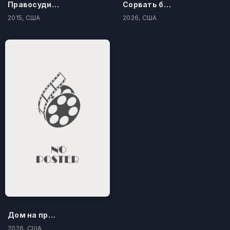
Правосудие по-американски
Сорвать банк 3: Вор-джентльмен
2015, США
2026, США
Дом на проклятом холме
2026, США