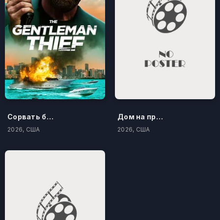
Сорвать банк 3: Вор-джентльмен
Дом на проклятом холме
2026, США
2026, США