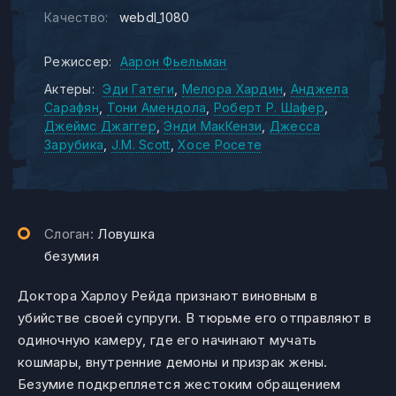
Качество:
webdl_1080
Режиссер:
Аарон Фьельман
Актеры:
Эди Гатеги
Мелора Хардин
Анджела
Сарафян
Тони Амендола
Роберт Р. Шафер
Джеймс Джаггер
Энди МакКензи
Джесса
Зарубика
J.M. Scott
Хосе Росете
Слоган:
Ловушка
безумия
Доктора Харлоу Рейда признают виновным в
убийстве своей супруги. В тюрьме его отправляют в
одиночную камеру, где его начинают мучать
кошмары, внутренние демоны и призрак жены.
Безумие подкрепляется жестоким обращением