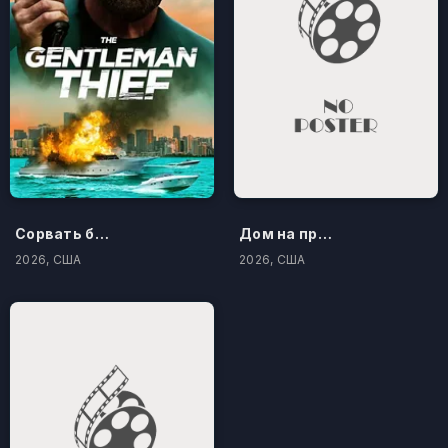
Сорвать банк 3: Вор-джентльмен
Дом на проклятом холме
2026, США
2026, США