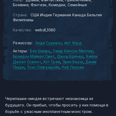
Боевики
Фэнтези
Комедии
Семейные
Страна:
США Индия Германия Канада Бельгия
Филиппины
Качество:
webdl_1080
Режиссер:
Энди Суриано
Ант Уорд
Актеры:
Бен Шварц
Омар Бенсон Миллер
Брэндон Майкал Смит
Джош Бренер
Хейли
Джоэл Осмент
Кэт Грэм
Эрик Бауза
Джим
Пирри
Токс Олагундойе
Роб Полсен
Черепашки-ниндзя встречают незнакомца из
будущего. Он прибыл, чтобы просить у них помощи в
борьбе с ужасным инопланетным монстром.