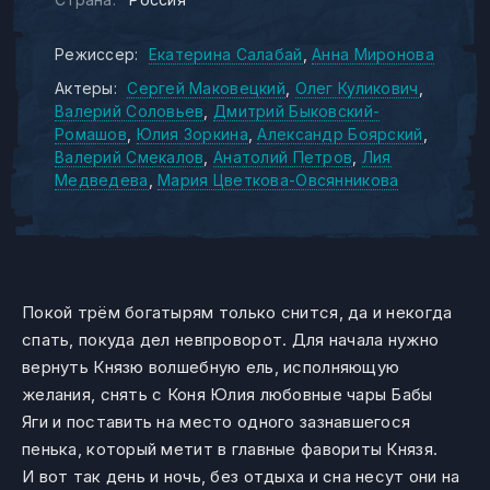
Режиссер:
Екатерина Салабай
Анна Миронова
Актеры:
Сергей Маковецкий
Олег Куликович
Валерий Соловьев
Дмитрий Быковский-
Ромашов
Юлия Зоркина
Александр Боярский
Валерий Смекалов
Анатолий Петров
Лия
Медведева
Мария Цветкова-Овсянникова
Покой трём богатырям только снится, да и некогда
спать, покуда дел невпроворот. Для начала нужно
вернуть Князю волшебную ель, исполняющую
желания, снять с Коня Юлия любовные чары Бабы
Яги и поставить на место одного зазнавшегося
пенька, который метит в главные фавориты Князя.
И вот так день и ночь, без отдыха и сна несут они на