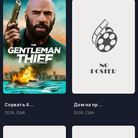
Сорвать банк 3: Вор-джентльмен
Дом на проклятом холме
2026, США
2026, США