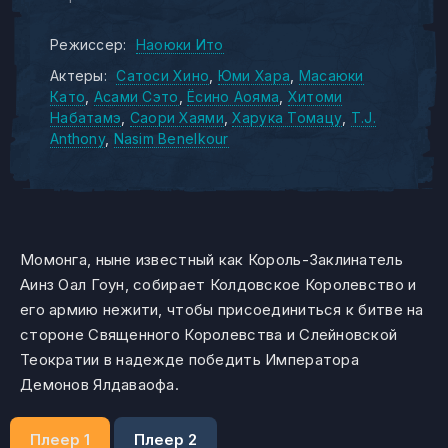
Режиссер:
Наоюки Ито
Актеры:
Сатоси Хино
Юми Хара
Масаюки
Като
Асами Сэто
Ёсино Аояма
Хитоми
Набатамэ
Саори Хаями
Харука Томацу
T.J.
Anthony
Nasim Benelkour
Момонга, ныне известный как Король-Заклинатель
Аинз Оал Гоун, собирает Колдовское Королевство и
его армию нежити, чтобы присоединиться к битве на
стороне Священного Королевства и Слейновской
Теократии в надежде победить Императора
Демонов Ялдаваофа.
Плеер 1
Плеер 2