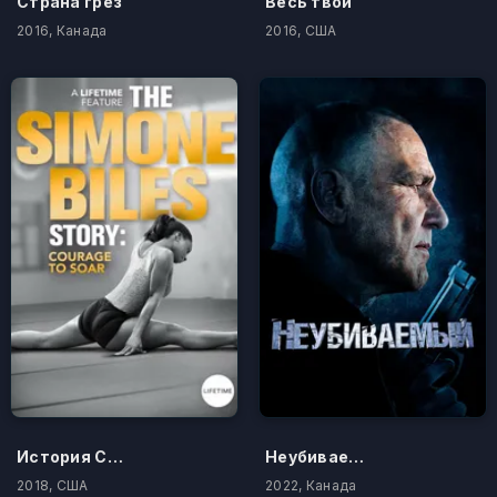
Страна грёз
Весь твой
2016, Канада
2016, США
История Симоны Байлз: На Пути к Вершине
Неубиваемый
2018, США
2022, Канада